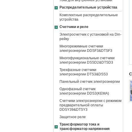
тока для внутренней установки
Распределительные устройства
Комплектные распределительные
устройства
Счетчики и реле
Электросчетчик с установкой на Din-
рейку
Многорежимные счетчики
электроэнергии DDSF3&DTSF3
Многофункциональные счетчики
электроэнергии DSSD2&DTSD3
Трехфазные счетчики
С
электроэнергии DTS3&DSS3
Панельный счетчик электроэнергии
Однофазный счетчик
электроэнергии DDS3(KEMA)
Счетчики электроэнергии с режимом
предварительной оплаты
DDSY39&DTSY3
Защитное реле
Трансформатор тока и
трансформатор напряжения