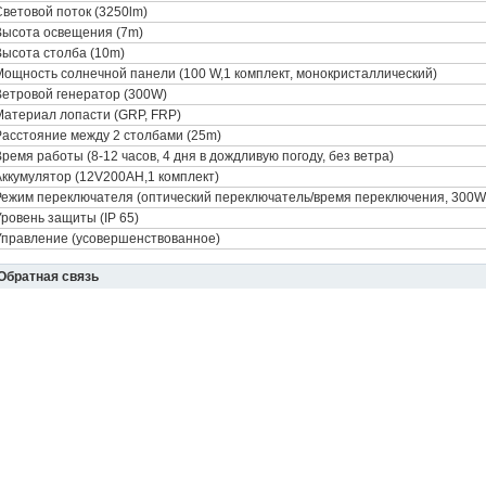
Световой поток (3250lm)
Высота освещения (7m)
Высота столба (10m)
Мощность солнечной панели (100 W,1 комплект, монокристаллический)
Ветровой генератор (300W)
Материал лопасти (GRP, FRP)
Расстояние между 2 столбами (25m)
ремя работы (8-12 часов, 4 дня в дождливую погоду, без ветра)
Аккумулятор (12V200AH,1 комплект)
Режим переключателя (оптический переключатель/время переключения, 300
Уровень защиты (IP 65)
Управление (усовершенствованное)
Обратная связь