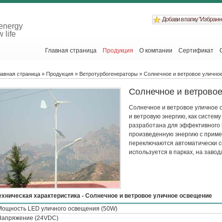
Добави в папку "Избранн
energy
 life
Главная страница
Продукция
О компании
Сертификат
лавная страница
»
Продукция
»
Ветротурбогенераторы
» Солнечное и ветровое улично
Солнечное и ветрово
Солнечное и ветровое уличное 
и ветровую энергию, как систем
разработана для эффективного 
произведенную энергию с прим
переключаются автоматически 
используется в парках, на завода
ехническая характеристика - Солнечное и ветровое уличное освещение
Мощность LED уличного освещения (50W)
Напряжение (24VDC)