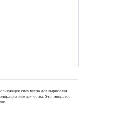
пользующее силу ветра для выработки
генерации электричества. Это генератор,
во...