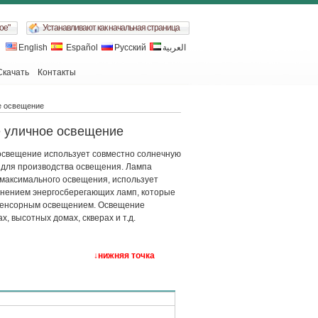
ое"
Устанавливают как начальная страница
English
Español
Русский
العربية
Скачать
Контакты
е освещение
е уличное освещение
освещение использует совместно солнечную
у для производства освещения. Лампа
максимального освещения, использует
енением энергосберегающих ламп, которые
сенсорным освещением. Освещение
х, высотных домах, скверах и т.д.
↓нижняя точка