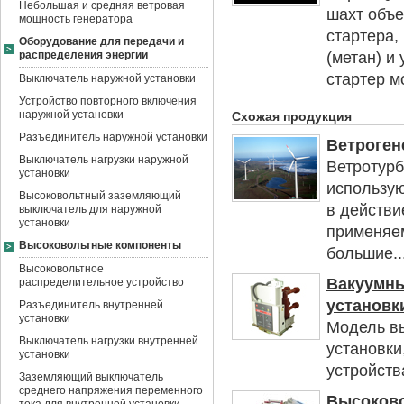
Небольшая и средняя ветровая
шахт объе
мощность генератора
стартера,
Оборудование для передачи и
распределения энергии
(метан) и
стартер мо
Выключатель наружной установки
Устройство повторного включения
наружной установки
Схожая продукция
Разъединитель наружной установки
Ветроген
Выключатель нагрузки наружной
Ветротурб
установки
использую
Высоковольтный заземляющий
в действи
выключатель для наружной
установки
применяем
Высоковольтные компоненты
большие..
Высоковольтное
Вакуумны
распределительное устройство
установки
Разъединитель внутренней
установки
Модель в
Выключатель нагрузки внутренней
установки
установки
устройств
Заземляющий выключатель
среднего напряжения переменного
Высоково