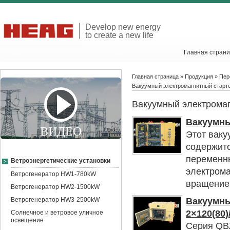
Develop new energy
to create a new life
Главная стран
Главная страница
»
Продукция
»
Пер
Вакуумный электромагнитный старт
Вакуумный электромаг
Вакуумны
ВИДЕО
Этот ваку
содержитс
переменны
Ветроэнергетические установки
электрома
Ветрогенератор HW1-780kW
вращение 
Ветрогенератор HW2-1500kW
Ветрогенератор HW3-2500kW
Вакуумны
2×120(80)
Солнечное и ветровое уличное
освещение
Серия QB