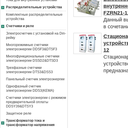
тока для внутренней установки
внутренн
Распределительные устройства
FZRN21-1
Комплектные распределительные
устройства
Данный вы
в сочетани
Счетчики и реле
Электросчетчик с установкой на Din-
Стациона
рейку
устройст
Многорежимные счетчики
электроэнергии DDSF3&DTSF3
12
Стационар
Многофункциональные счетчики
электроэнергии DSSD2&DTSD3
устройств
Трехфазные счетчики
предназна
электроэнергии DTS3&DSS3
Панельный счетчик электроэнергии
Однофазный счетчик
электроэнергии DDS3(KEMA)
Счетчики электроэнергии с режимом
предварительной оплаты
DDSY39&DTSY3
Защитное реле
Трансформатор тока и
трансформатор напряжения