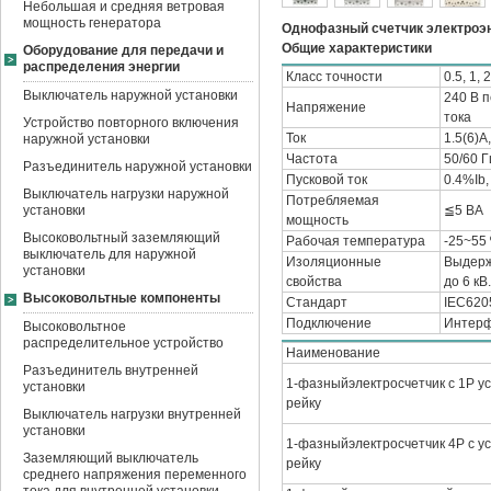
Небольшая и средняя ветровая
мощность генератора
Однофазный счетчик электроэ
Общие характеристики
Оборудование для передачи и
распределения энергии
Класс точности
0.5, 1, 2
Выключатель наружной установки
240 В п
Напряжение
тока
Устройство повторного включения
Ток
1.5(6)A
наружной установки
Частота
50/60 Г
Разъединитель наружной установки
Пусковой ток
0.4%Ib,
Выключатель нагрузки наружной
Потребляемая
установки
≦5 ВА
мощность
Высоковольтный заземляющий
Рабочая температура
-25~55 
выключатель для наружной
Изоляционные
Выдерж
установки
свойства
до 6 кВ.
Высоковольтные компоненты
Стандарт
IEC620
Подключение
Интерф
Высоковольтное
распределительное устройство
Наименование
Разъединитель внутренней
1-фазныйэлектросчетчик с 1P ус
установки
рейку
Выключатель нагрузки внутренней
установки
1-фазныйэлектросчетчик 4P с ус
Заземляющий выключатель
рейку
среднего напряжения переменного