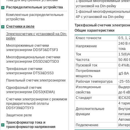
тока для внутренней установки
1-фазный многорежимный элект
установкой на Din-рейку
Распределительные устройства
1-фазный многофункциональный
Комплектные распределительные
4P с установкой на Din-рейку
устройства
Трехфазный счетчик электроэн
Счетчики и реле
Общие характеристики
Электросчетчик с установкой на Din-
Класс точности
0.5, 1, 
рейку
240 В 
Многорежимные счетчики
Напряжение
тока
электроэнергии DDSF3&DTSF3
Ток
1.5(6)
Многофункциональные счетчики
Частота
50 /60 
электроэнергии DSSD2&DTSD3
Пусковой ток
0.4%Ib
Трехфазные счетчики
Потребляемая
электроэнергии DTS3&DSS3
≦5 ВА
мощность
Панельный счетчик электроэнергии
Рабочая температура
-25~55
Изоляционные
Выдерж
Однофазный счетчик
электроэнергии DDS3(KEMA)
свойства
до 6 кВ
Стандарт
IEC620
Счетчики электроэнергии с режимом
4 тари
предварительной оплаты
DDSY39&DTSY3
Дополнительные
Внутре
функции
питани
Защитное реле
Автома
Трансформатор тока и
Подключение
Интер
трансформатор напряжения