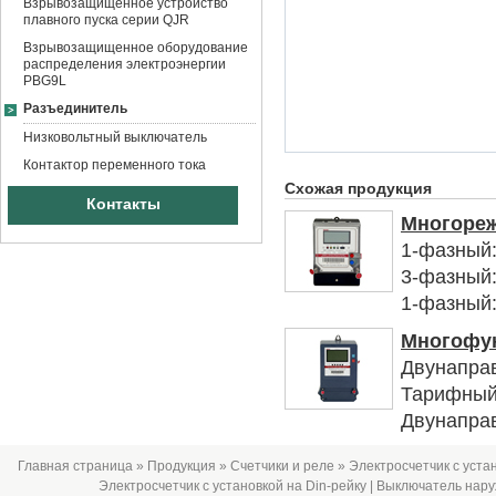
Взрывозащищенное устройство
плавного пуска серии QJR
Взрывозащищенное оборудование
распределения электроэнергии
PBG9L
Разъединитель
Низковольтный выключатель
Контактор переменного тока
Схожая продукция
Контакты
Многореж
1-фазный:
3-фазный:
1-фазный:
Многофун
Двунапра
Тарифный 
Двунаправ
Главная страница
»
Продукция
»
Счетчики и реле
» Электросчетчик с устан
Электросчетчик с установкой на Din-рейку
|
Выключатель нару