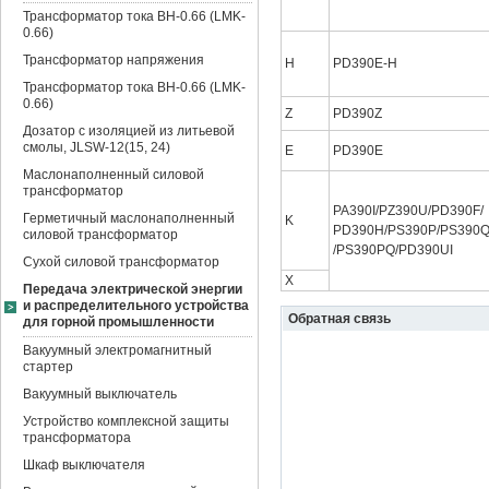
Трансформатор тока BH-0.66 (LMK-
0.66)
Трансформатор напряжения
H
PD390E-H
Трансформатор тока BH-0.66 (LMK-
0.66)
Z
PD390Z
Дозатор с изоляцией из литьевой
смолы, JLSW-12(15, 24)
E
PD390E
Маслонаполненный силовой
трансформатор
PA390I/PZ390U/PD390F/
Герметичный маслонаполненный
K
PD390H/PS390P/PS390
силовой трансформатор
/PS390PQ/PD390UI
Сухой силовой трансформатор
X
Передача электрической энергии
и распределительного устройства
Обратная связь
для горной промышленности
Вакуумный электромагнитный
стартер
Вакуумный выключатель
Устройство комплексной защиты
трансформатора
Шкаф выключателя