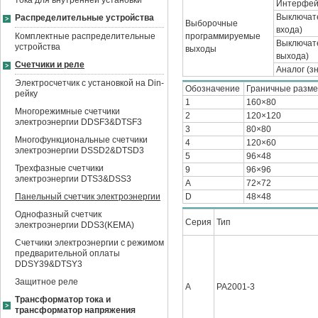
тока для внутренней установки
Интерфей
Выключат
Распределительные устройства
Выборочные
входа)
Комплектные распределительные
программируемые
Выключат
устройства
выходы
выхода)
Счетчики и реле
Аналог (з
Электросчетчик с установкой на Din-
Обозначение
Граничные разме
рейку
1
160×80
Многорежимные счетчики
2
120×120
электроэнергии DDSF3&DTSF3
3
80×80
Многофункциональные счетчики
4
120×60
электроэнергии DSSD2&DTSD3
5
96×48
Трехфазные счетчики
9
96×96
электроэнергии DTS3&DSS3
A
72×72
Панельный счетчик электроэнергии
D
48×48
Однофазный счетчик
Серия
Тип
электроэнергии DDS3(KEMA)
Счетчики электроэнергии с режимом
предварительной оплаты
DDSY39&DTSY3
Защитное реле
A
PA2001-3
Трансформатор тока и
трансформатор напряжения