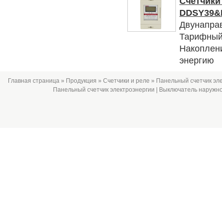
Счетчики
DDSY39&
Двунапра
Тарифный 
Накоплени
энергию
Главная страница
»
Продукция
»
Счетчики и реле
» Панельный счетчик эл
Панельный счетчик электроэнергии
|
Выключатель наружно