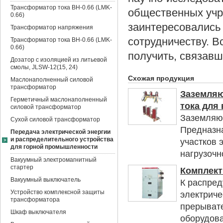
Трансформатор тока BH-0.66 (LMK-
общественных учр
0.66)
заинтересовались
Трансформатор напряжения
сотрудничеству. 
Трансформатор тока BH-0.66 (LMK-
0.66)
получить, связавш
Дозатор с изоляцией из литьевой
смолы, JLSW-12(15, 24)
Схожая продукция
Маслонаполненный силовой
трансформатор
Заземляю
Герметичный маслонаполненный
тока для
силовой трансформатор
Заземляющ
Сухой силовой трансформатор
Предназн
Передача электрической энергии
и распределительного устройства
участков 
для горной промышленности
нагрузочно
Вакуумный электромагнитный
стартер
Комплект
Вакуумный выключатель
К распред
Устройство комплексной защиты
электриче
трансформатора
прерывате
Шкаф выключателя
оборудова