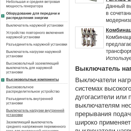
Небольшая и средняя ветровая
Данный вы
мощность генератора
в сочетан
Оборудование для передачи и
распределения энергии
модерниза
Выключатель наружной установки
Комбинац
Устройство повторного включения
Комбинаци
наружной установки
предлагае
Разъединитель наружной установки
трансформ
Выключатель нагрузки наружной
установки
Используе
Высоковольтный заземляющий
Выключатель наг
выключатель для наружной
установки
Выключатели нагр
Высоковольтные компоненты
Высоковольтное
системах высокого
распределительное устройство
дугогасители или
Разъединитель внутренней
установки
выключателям нео
Выключатель нагрузки внутренней
прерывания подач
установки
широко применяет
Заземляющий выключатель
среднего напряжения переменного