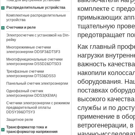
выключатели нагру
тока для внутренней установки
комплекте с пред
Распределительные устройства
Комплектные распределительные
примыкающих аппа
устройства
тщательную прове
Счетчики и реле
предотвращает по
Электросчетчик с установкой на Din-
рейку
Как главный проф
Многорежимные счетчики
электроэнергии DDSF3&DTSF3
нагрузки внутренн
Многофункциональные счетчики
важность качества
электроэнергии DSSD2&DTSD3
Трехфазные счетчики
накопили колосса
электроэнергии DTS3&DSS3
оборудования. На
Панельный счетчик электроэнергии
поставках оборуд
Однофазный счетчик
электроэнергии DDS3(KEMA)
высокого качества
Счетчики электроэнергии с режимом
службы и по дост
предварительной оплаты
DDSY39&DTSY3
применение в обо
Защитное реле
ветрогенерации, в
Трансформатор тока и
трансформатор напряжения
научно-исследоват