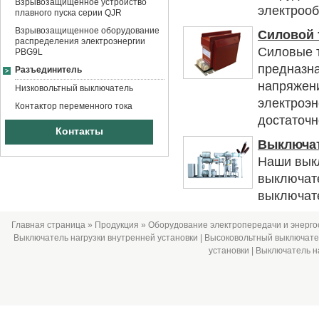
Взрывозащищенное устройство
электрооб
плавного пуска серии QJR
Взрывозащищенное оборудование
Силовой
распределения электроэнергии
Силовые 
PBG9L
предназна
Разъединитель
напряжен
Низковольтный выключатель
электроэн
Контактор переменного тока
достаточн
Контакты
Выключат
Наши выкл
выключате
выключате
Главная страница
»
Продукция
»
Оборудование электропередачи и энерг
Выключатель нагрузки внутренней установки
| Высоковольтный выключател
установки
|
Выключатель на