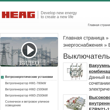
Develop new energy
to create a new life
Главная стран
Главная страница
»
энергоснабжения
» 
Выключатель 
ВИДЕО
Вакуумны
комбинац
Данный ва
Ветроэнергетические установки
сочетании
Ветрогенератор HW1-780kW
электриче
Ветрогенератор HW2-1500kW
Ветрогенератор HW3-2500kW
Высоково
Солнечное и ветровое уличное
внутренн
освещение
FZRN21-1